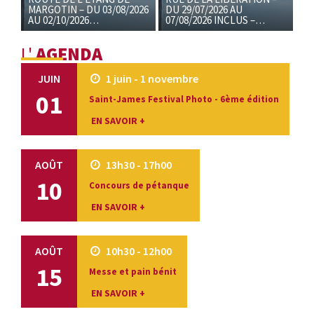
MARGOTIN – DU 03/08/2026
DU 29/07/2026 AU
AU 02/10/2026…
07/08/2026 INCLUS –…
L'
AGENDA
JUIN
1 juin - 1 novembre
01
Saint-James Festival Photo - 6ème édition
EN SAVOIR +
AOÛT
13h30 - 17h00
10
Concours de pétanque
EN SAVOIR +
AOÛT
10h30 - 12h00
15
Messe et pain bénit
EN SAVOIR +