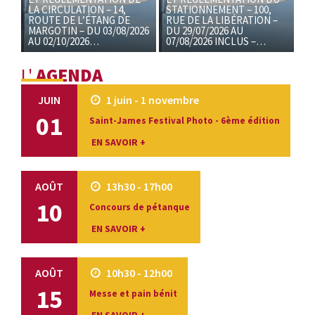
LA CIRCULATION – 14,
STATIONNEMENT – 100,
ROUTE DE L’ÉTANG DE
RUE DE LA LIBÉRATION –
MARGOTIN – DU 03/08/2026
DU 29/07/2026 AU
AU 02/10/2026…
07/08/2026 INCLUS –…
L'
AGENDA
JUIN
1 juin - 1 novembre
01
Saint-James Festival Photo - 6ème édition
EN SAVOIR +
AOÛT
13h30 - 17h00
10
Concours de pétanque
EN SAVOIR +
AOÛT
10h30 - 12h00
15
Messe et pain bénit