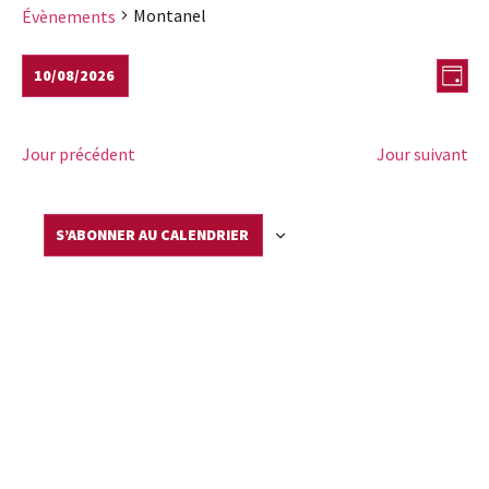
Montanel
Évènements
NAV
Nav
10/08/2026
JOUR
de
PAR
Sélectionnez
vue
une
CON
date.
Évè
Jour précédent
Jour suivant
S’ABONNER AU CALENDRIER